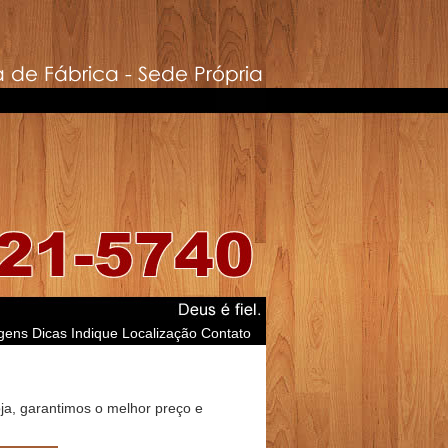
gens
Dicas
Indique
Localização
Contato
oja, garantimos o melhor preço e