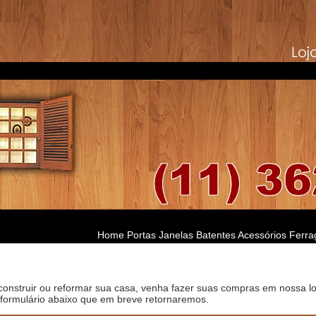
Home
Portas
Janelas
Batentes
Acessórios
Ferra
 construir ou reformar sua casa, venha fazer suas compras em nossa l
 formulário abaixo que em breve retornaremos.