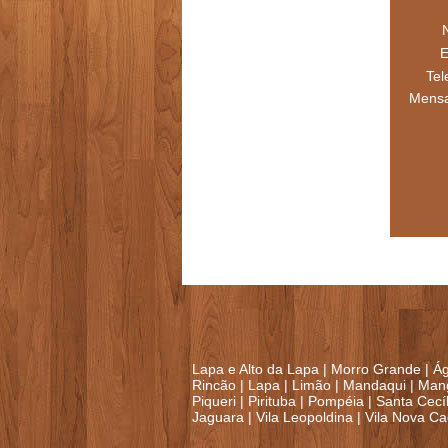
E
Tel
Mens
Lapa e Alto da Lapa
|
Morro Grande
|
Ág
Rincão
|
Lapa
|
Limão
|
Mandaqui
|
Mang
Piqueri
|
Pirituba
|
Pompéia
|
Santa Cecí­l
Jaguara
|
Vila Leopoldina
|
Vila Nova Ca