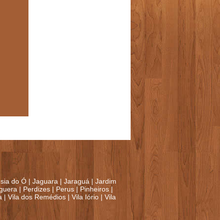
sia do Ó
|
Jaguara
|
Jaraguá
|
Jardim
guera
|
Perdizes
|
Perus
|
Pinheiros
|
a
|
Vila dos Remédios
|
Vila Iório
|
Vila