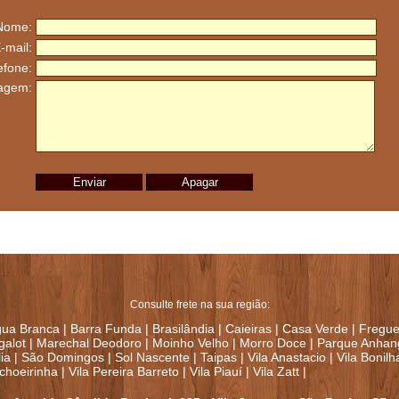
Nome:
-mail:
efone:
agem:
Consulte frete na sua região:
ua Branca
|
Barra Funda
|
Brasilândia
|
Caieiras
|
Casa Verde
|
Fregue
alot
|
Marechal Deodoro
|
Moinho Velho
|
Morro Doce
|
Parque Anhan
ia
|
São Domingos
|
Sol Nascente
|
Taipas
|
Vila Anastacio
|
Vila Bonilh
choeirinha
|
Vila Pereira Barreto
|
Vila Piauí
|
Vila Zatt
|